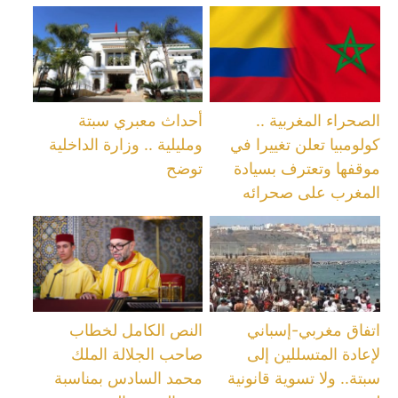
الصحراء المغربية ..
أحداث معبري سبتة
كولومبيا تعلن تغييرا في
ومليلية .. وزارة الداخلية
موقفها وتعترف بسيادة
توضح
المغرب على صحرائه
اتفاق مغربي-إسباني
النص الكامل لخطاب
لإعادة المتسللين إلى
صاحب الجلالة الملك
سبتة.. ولا تسوية قانونية
محمد السادس بمناسبة