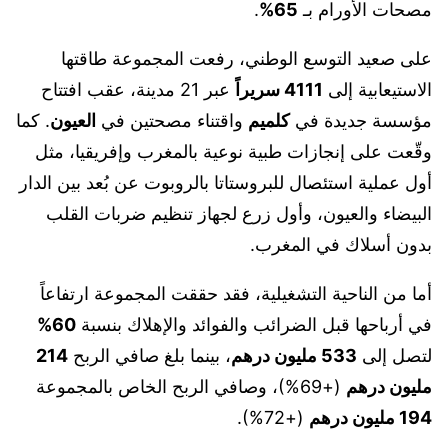
مصحات الأورام بـ
65%
.
على صعيد التوسع الوطني، رفعت المجموعة طاقتها
الاستيعابية إلى
4111 سريراً
عبر 21 مدينة، عقب افتتاح
مؤسسة جديدة في
كلميم
واقتناء مصحتين في
العيون
. كما
وقّعت على إنجازات طبية نوعية بالمغرب وإفريقيا، مثل
أول عملية استئصال للبروستاتا بالروبوت عن بُعد بين الدار
البيضاء والعيون، وأول زرع لجهاز تنظيم ضربات القلب
بدون أسلاك في المغرب.
أما من الناحية التشغيلية، فقد حققت المجموعة ارتفاعاً
في أرباحها قبل الضرائب والفوائد والإهلاك بنسبة
60%
لتصل إلى
533 مليون درهم
، بينما بلغ صافي الربح
214
مليون درهم
(+69%)، وصافي الربح الخاص بالمجموعة
194 مليون درهم
(+72%).