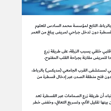
لرباط، التابع لمؤسسة محمد السادس للعلوم
القسطرة دون تدخل جراحي لمريض يبلغ من العمر
قلبي خلقي يسبب الزرقة، على طريقة زرع
دا للمريض مقارنة بجراحة القلب المفتوح.
بي لمستشفى القرب الجامعي (مديكس) بالرباط،
 دون فتح منطقة الصدر، عبر إدخال قسطرة من
باء، أن طريقة زرع الصمامات عبر القسطرة تعد
ن بينها تقليل الألم، وتسريع التعافي، وخفض خطر