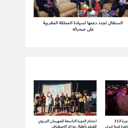
السنغال تجدد دعمها لسيادة المملكة المغربية
على صحرائه
أخنوش وأمزازي يفتتحان الدورة الـ21
اختتام الدورة التاسعة للمهرجان التربوي
ظاهرة فنية كبرى
للفيلم بأطفال مراكز الاصطياف