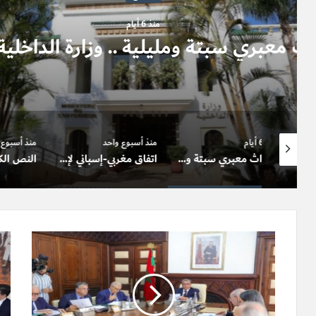
منذ أسبوع واح
اتفاق مغربي-إسباني لإعادة المتس
قانونية لوض
منذ أسبوع واحد
منذ أسبوع واحد
منذ
أحداث معبري سبتة ومليلية .. وزارة الداخلية توضح
اتفاق مغربي-إسباني لإعادة المتسللين إلى سبتة.. ولا تسوية قانونية لوضعيتهم
النص الكامل لخطاب صاحب الجلالة الملك محمد السادس بمناسبة عيد العرش المجيد