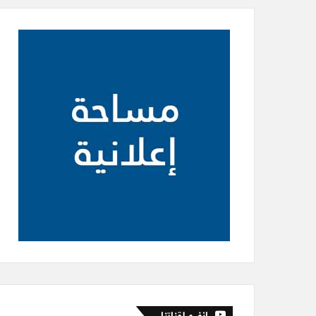
إنضم لقناتنا