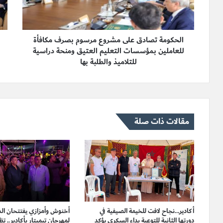
الحكومة تصادق على مشروع مرسوم بصرف مكافأة
للعاملين بمؤسسات التعليم العتيق ومنحة دراسية
للتلاميذ والطلبة بها
مقالات ذات صلة
أكادير…نجاح لافت للخيمة الصيفية في
دورتها الثانية للتوعية بداء السكري يؤكد
لمهرجان تيميتار بأكادير.. ت