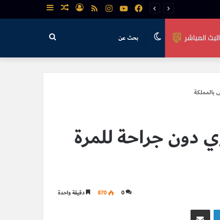
فيسبوك
يوتيوب
انستقرام
ملخص
تسجيل
مقال
إضافة
الموقع
الدخول
عشوائي
عمود
الوضع
بحث
البث المباشر
RSS
جانبي
المظلم
عن
ى بالمملكة
ي دون جراحة للمرة
0
870
دقيقة واحدة
لينكدإن
مشاركة عبر البريد