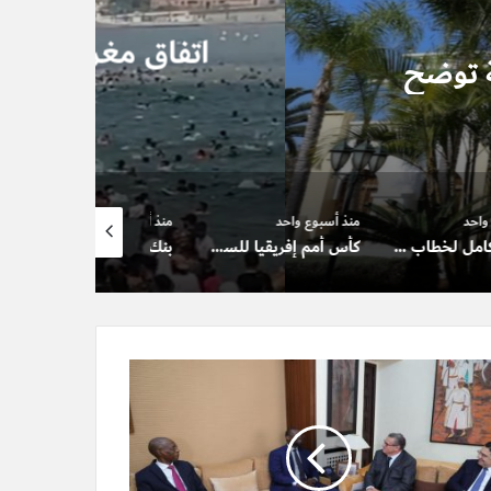
د
للين إلى سبتة.. ولا تسوية
ال
عيتهم
 أسبوع واحد
منذ أسبوع واحد
منذ أسبوعين
كأس أمم إفريقيا للسيدات-2026 ..المنتخب المغربي في مواجهة نظيره الجزائري لتأكيد انطلاقته القوية والاقتراب من ربع النهائي
بنك المغرب يصدر قطعة نقدية تذكارية بمناسبة الذكرى الـ27 لتربع جلالة الملك على العرش