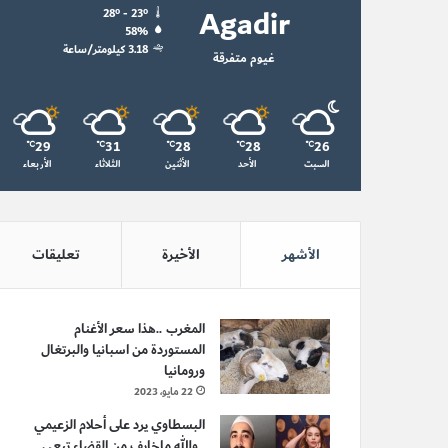
Agadir
28º - 23º
58%
3.18 كيلومتر/ساعة
غيوم متفرقة
29
31
28
28
26
℃
℃
℃
℃
℃
السبت
الأحد
الأثنين
الثلاثاء
الأربعاء
الأشهر
الأخيرة
تعليقات
المغرب ..هذا سعر الأغنام
المستوردة من اسبانيا والبرتغال
ورومانيا
22 مايو، 2023
البسطاوي يرد على أحلام الزعيمي
..والله ماخايف من القضاء تبعي