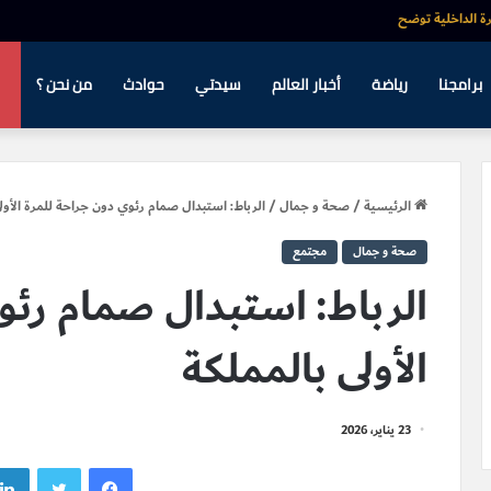
رة الداخلية توضح
برامجنا
رياضة
أخبار العالم
سيدتي
حوادث
من نحن ؟
الرئيسية
/
صحة و جمال
/
الرباط: استبدال صمام رئوي دون جراحة للمرة الأول
صحة و جمال
مجتمع
الرباط: استبدال صمام رئو
الأولى بالمملكة
23 يناير، 2026
فيسبوك
تويتر