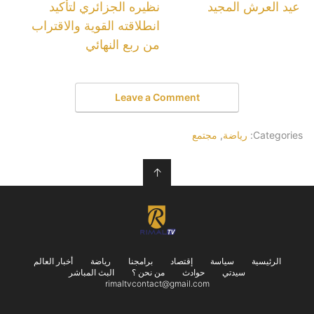
عيد العرش المجيد
نظيره الجزائري لتأكيد
انطلاقته القوية والاقتراب
من ربع النهائي
Leave a Comment
Categories:
رياضة
,
مجتمع
↑
الرئيسية
سياسة
إقتصاد
برامجنا
رياضة
أخبار العالم
سيدتي
حوادث
من نحن ؟
البث المباشر
rimaltvcontact@gmail.com