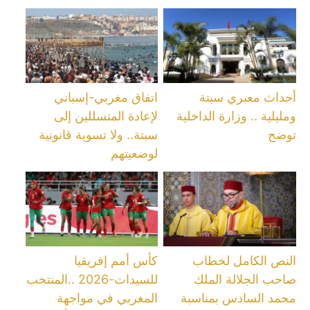
أحداث معبري سبتة
اتفاق مغربي-إسباني
ومليلية .. وزارة الداخلية
لإعادة المتسللين إلى
توضح
سبتة.. ولا تسوية قانونية
لوضعيتهم
النص الكامل لخطاب
كأس أمم إفريقيا
صاحب الجلالة الملك
للسيدات-2026 ..المنتخب
محمد السادس بمناسبة
المغربي في مواجهة