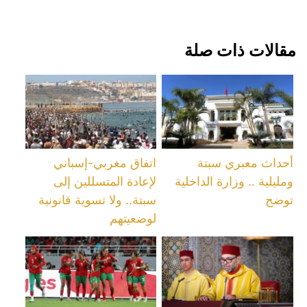
مقالات ذات صلة
أحداث معبري سبتة
اتفاق مغربي-إسباني
ومليلية .. وزارة الداخلية
لإعادة المتسللين إلى
توضح
سبتة.. ولا تسوية قانونية
لوضعيتهم